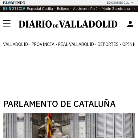
EDICIONES CyL
ES NOTICIA
Especial Cecilia
Eclipse
Accidente Perú
Motín Zambrana
Ca
Menú
VALLADOLID
PROVINCIA
REAL VALLADOLID
DEPORTES
OPINIÓ
PARLAMENTO DE CATALUÑA