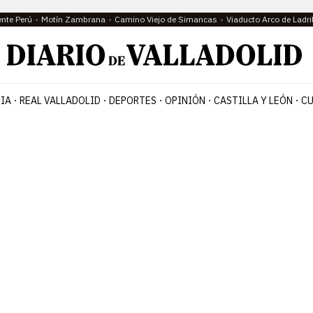
ente Perú
Motín Zambrana
Camino Viejo de Simancas
Viaducto Arco de Ladri
IA
REAL VALLADOLID
DEPORTES
OPINIÓN
CASTILLA Y LEÓN
CU