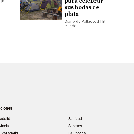
para celebrar
 El
sus bodas de
plata
Diario de Valladolid | El
Mundo
ciones
ladolid
Sanidad
vincia
Sucesos
l Valladolid
La Posada