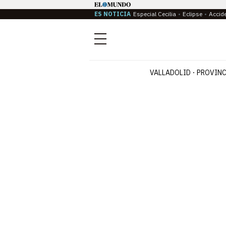
ES NOTICIA
Especial Cecilia
Eclipse
Accid
Menú
VALLADOLID
PROVINC