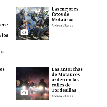
Las mejores
fotos de
Motauros
rece
Andrea Villares
 los
e
 El
es
Las antorchas
de Motauros
arden en las
calles de
Tordesillas
Andrea Villares