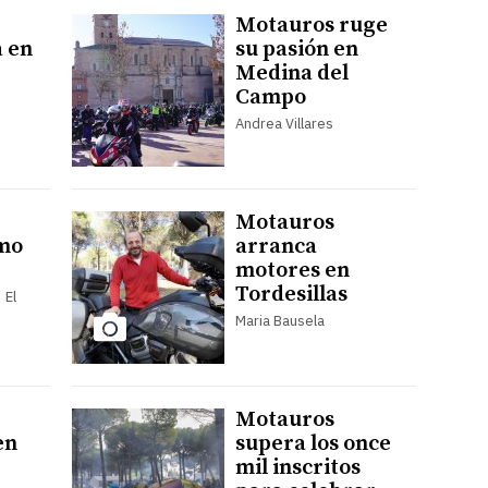
Motauros ruge
 en
su pasión en
Medina del
Campo
Andrea Villares
Motauros
tmo
arranca
motores en
Tordesillas
 El
Maria Bausela
Motauros
en
supera los once
mil inscritos