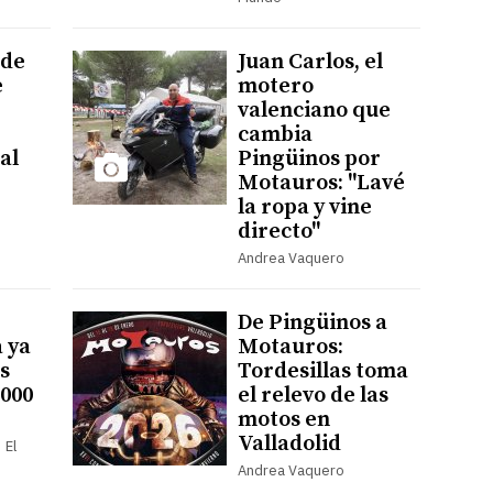
 de
Juan Carlos, el
e
motero
valenciano que
cambia
al
Pingüinos por
Motauros: "Lavé
la ropa y vine
directo"
Andrea Vaquero
De Pingüinos a
 ya
Motauros:
s
Tordesillas toma
.000
el relevo de las
motos en
Valladolid
 El
Andrea Vaquero