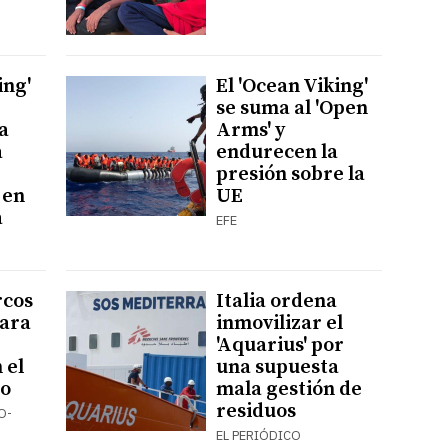
ing'
El 'Ocean Viking'
se suma al 'Open
a
Arms' y
a
endurecen la
presión sobre la
 en
UE
a
EFE
rcos
Italia ordena
para
inmovilizar el
'Aquarius' por
 el
una supuesta
o
mala gestión de
residuos
O-
EL PERIÓDICO