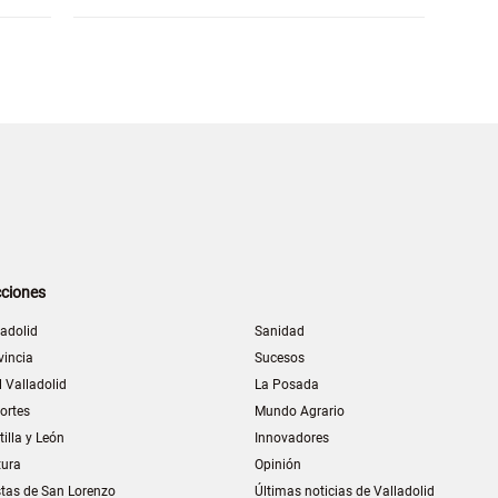
ciones
ladolid
Sanidad
vincia
Sucesos
l Valladolid
La Posada
ortes
Mundo Agrario
tilla y León
Innovadores
tura
Opinión
stas de San Lorenzo
Últimas noticias de Valladolid