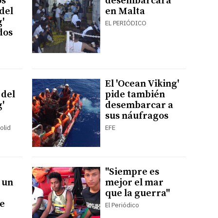
os
desembarcará
del
en Malta
'
EL PERIÓDICO
dos
El 'Ocean Viking'
 del
pide también
'
desembarcar a
sus náufragos
olid
EFE
"Siempre es
 un
mejor el mar
que la guerra"
e
El Periódico