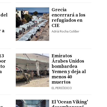
Grecia
 del
encerrará a los
refugiados en
CIE
 a
Adrià Rocha Cutiller
13
Emiratos
por
Árabes Unidos
to
bombardea
a
Yemen y deja al
menos 40
muertos
EL PERIÓDICO
El 'Ocean Viking'