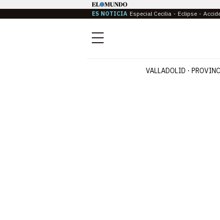
ES NOTICIA
Especial Cecilia
Eclipse
Accid
Menú
VALLADOLID
PROVINC