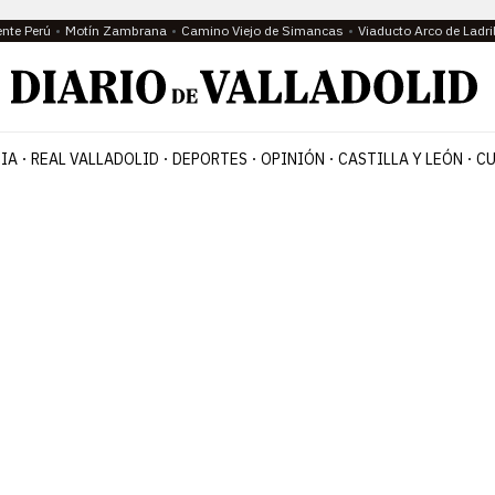
ente Perú
Motín Zambrana
Camino Viejo de Simancas
Viaducto Arco de Ladri
IA
REAL VALLADOLID
DEPORTES
OPINIÓN
CASTILLA Y LEÓN
CU