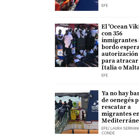
EFE
El 'Ocean Vik
con 356
inmigrantes 
bordo esper
autorización
para atracar
Italia o Malt
EFE
Ya no hay ba
de oenegés 
rescatar a
migrantes en
Mediterráne
EFE/ LAURA SERRAN
CONDE