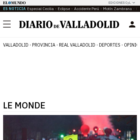
EDICIONES CyL
ES NOTICIA
Especial Cecilia
Eclipse
Accidente Perú
Motín Zambrana
Ca
Menú
VALLADOLID
PROVINCIA
REAL VALLADOLID
DEPORTES
OPINIÓ
LE MONDE