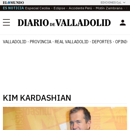
EDICIONES CyL
ES NOTICIA
Especial Cecilia
Eclipse
Accidente Perú
Motín Zambrana
Ca
Menú
VALLADOLID
PROVINCIA
REAL VALLADOLID
DEPORTES
OPINIÓ
KIM KARDASHIAN