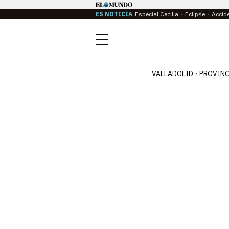
ES NOTICIA
Especial Cecilia
Eclipse
Accid
Menú
VALLADOLID
PROVINC