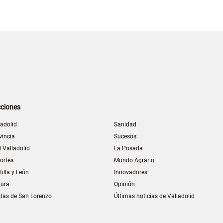
ciones
ladolid
Sanidad
vincia
Sucesos
l Valladolid
La Posada
ortes
Mundo Agrario
tilla y León
Innovadores
tura
Opinión
stas de San Lorenzo
Últimas noticias de Valladolid