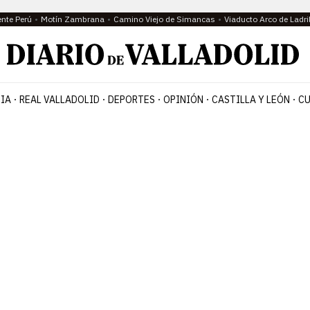
ente Perú
Motín Zambrana
Camino Viejo de Simancas
Viaducto Arco de Ladri
IA
REAL VALLADOLID
DEPORTES
OPINIÓN
CASTILLA Y LEÓN
CU