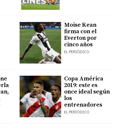
Moise Kean
firma con el
Everton por
cinco años
EL PERIÓDICO
one
Copa América
erla
2019: este es
ean,
once ideal según
a
los
G
entrenadores
EL PERIÓDICO