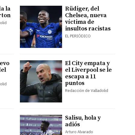
da la
Rüdiger, del
rton
Chelsea, nueva
víctima de
olid
insultos racistas
EL PERIÓDICO
uevo
El City empata y
el
el Liverpool se le
escapa a 11
puntos
olid
Redacción de Valladolid
Salisu, hola y
adiós
Arturo Alvarado