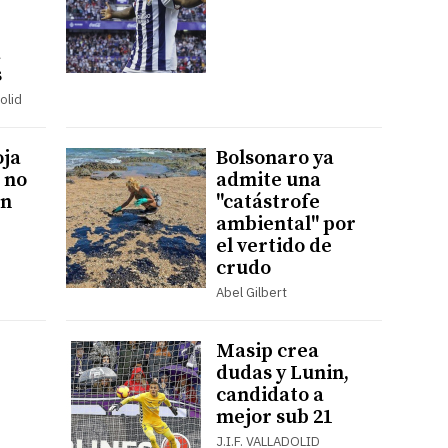
a
s
olid
oja
Bolsonaro ya
 no
admite una
ón
"catástrofe
ambiental" por
el vertido de
crudo
Abel Gilbert
Masip crea
dudas y Lunin,
candidato a
mejor sub 21
J.I.F. VALLADOLID