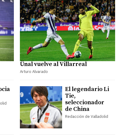
Ünal vuelve al Villarreal
Arturo Alvarado
ocia
El legendario Li
Tie,
seleccionador
olid
de China
Redacción de Valladolid