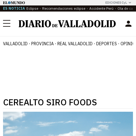
EDICIONES CyL
ES NOTICIA
Eclipse
Recomendaciones eclipse
Accidente Perú
Ola de calo
Menú
VALLADOLID
PROVINCIA
REAL VALLADOLID
DEPORTES
OPINIÓ
CEREALTO SIRO FOODS