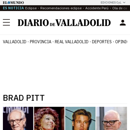
EDICIONES CyL
ES NOTICIA
Eclipse
Recomendaciones eclipse
Accidente Perú
Ola de calo
Menú
VALLADOLID
PROVINCIA
REAL VALLADOLID
DEPORTES
OPINIÓ
BRAD PITT