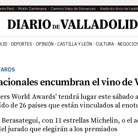
ente Perú
Motín Zambrana
Camino Viejo de Simancas
Viaducto Arco de Ladri
OLID
DEPORTES
OPINIÓN
CASTILLA Y LEÓN
CULTURA
NEGOCIOS
WARDS
acionales encumbran el vino de 
ers World Awards' tendrá lugar este sábado a 
ido de 26 países que están vinculados al eno
Berasategui, con 11 estrellas Michelin, o el
el jurado que elegirán a los premiados