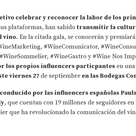
tivo celebrar y reconocer la labor de los pri
sus plataformas, han sabido
transmitir la cultura
 vino.
En la citada gala, se conocerán y premiarán
#WineMarketing, #WineComunicator, #WineConsul
#WineSommelier, #WineGastro y #Wine Nos Impuls
or los propios influencers particpantes
en una
ste viernes 27
de septiembre
en las Bodegas Co
 conducido por las influencers españolas Paul
dy
, que cuentan con 19 millones de seguidores en
ier que ha revolucionado la comunicación del vin