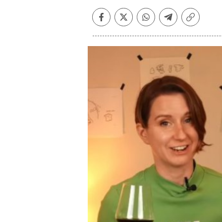
Facebook
Twitter
Whatsapp
Telegram
Copiar
enlace