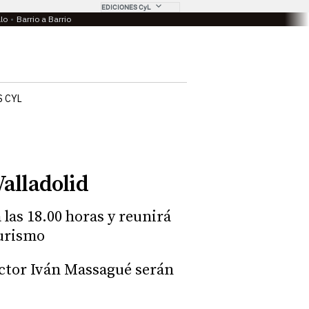
EDICIONES CyL
llo
Barrio a Barrio
 CYL
Valladolid
las 18.00 horas y reunirá
turismo
 actor Iván Massagué serán