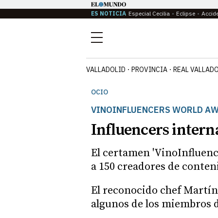
ES NOTICIA
Especial Cecilia
Eclipse
Accid
Menú
VALLADOLID
PROVINCIA
REAL VALLAD
OCIO
VINOINFLUENCERS WORLD A
Influencers intern
El certamen 'VinoInfluenc
a 150 creadores de conten
El reconocido chef Martín 
algunos de los miembros d