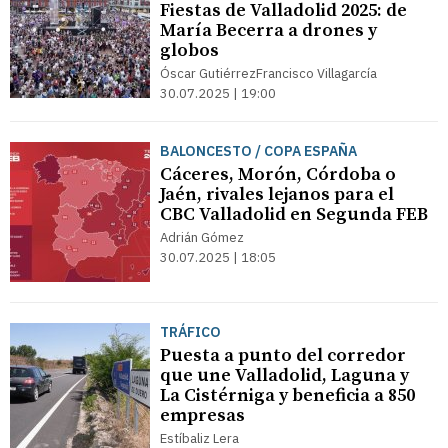
Fiestas de Valladolid 2025: de
María Becerra a drones y
globos
Óscar GutiérrezFrancisco Villagarcía
30.07.2025 | 19:00
BALONCESTO / COPA ESPAÑA
Cáceres, Morón, Córdoba o
Jaén, rivales lejanos para el
CBC Valladolid en Segunda FEB
Adrián Gómez
30.07.2025 | 18:05
TRÁFICO
Puesta a punto del corredor
que une Valladolid, Laguna y
La Cistérniga y beneficia a 850
empresas
Estíbaliz Lera