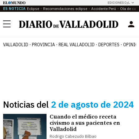
EDICIONES CyL
ES NOTICIA
Eclipse
Recomendaciones eclipse
Accidente Perú
Ola de calo
Menú
VALLADOLID
PROVINCIA
REAL VALLADOLID
DEPORTES
OPINIÓ
Noticias del
2 de agosto de 2024
Cuando el médico receta
civismo a sus pacientes en
Valladolid
Rodrigo Cabezudo Bilbao