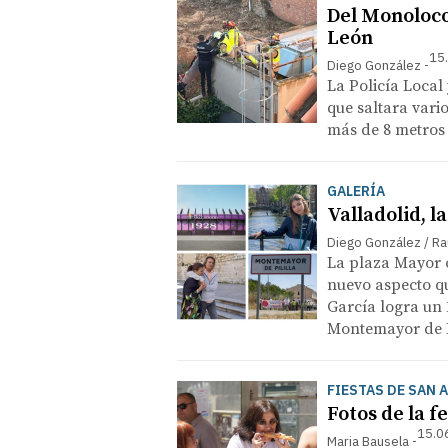
Del Monoloco 
León
15
Diego González
La Policía Local
que saltara vari
más de 8 metros
GALERÍA
Valladolid, l
Diego González / Ra
La plaza Mayor c
nuevo aspecto que
García logra un 
Montemayor de Pi
FIESTAS DE SAN 
Fotos de la 
15.0
Maria Bausela