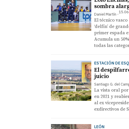
Lolo Encinas,
sombra alar
15.06
Daniel Martín
El técnico vasco 
‘delfín’ de gra
primer espada en
​Acumula un 50%
todas las catego
ESTACIÓN DE ES
El despilfarr
juicio
Santiago G. del Ca
La vista oral por
en 2021 y reabie
al ex vicepresid
exdirectivos de 
LEÓN