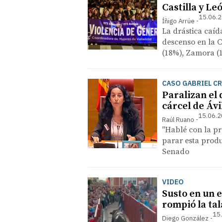
Castilla y Le
15.06.2
Íñigo Arrúe
La drástica caíd
descenso en la 
(18%), Zamora (1
CASO GABRIEL C
Paralizan el
cárcel de Ávi
15.06.2
Raúl Ruano
​"Hablé con la p
parar esta produ
Senado
VIDEO
Susto en un 
rompió la ta
15
Diego González