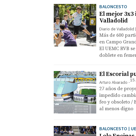
BALONCESTO
El mejor 3x3 
Valladolid
Diario de Valladolid
Más de 600 parti
en Campo Grand
​El UEMC RVB se 
doblete en feme
El Escorial p
15.
Arturo Alvarado
27 años de proye
impedido cambiar
feo y obsoleto /
al menos digno
BALONCESTO | UE