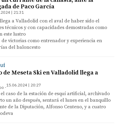
 un currante de la canasta, ante la
gada de Paco García
.2024 | 21:31
llega a Valladolid con el aval de haber sido el
ndes técnicos y con capacidades demostradas como
 este lustro
 de victorias como entrenador y experiencia en
rías del baloncesto
QUÍ
o de Meseta Ski en Valladolid llega a
15.06.2024 | 20:27
mpo
 el caso de la estación de esquí artificial, archivado
rto un año después, sentará el lunes en el banquillo
ente de la Diputación, Alfonso Centeno, y a cuatro
Sodeva