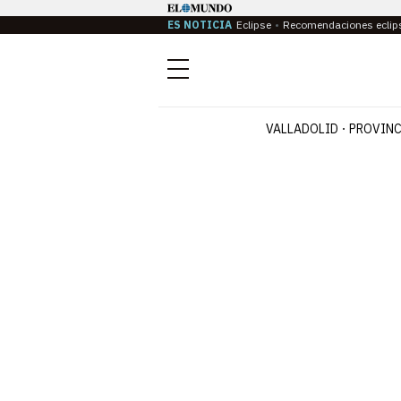
ES NOTICIA
Eclipse
Recomendaciones eclip
Menú
VALLADOLID
PROVINC