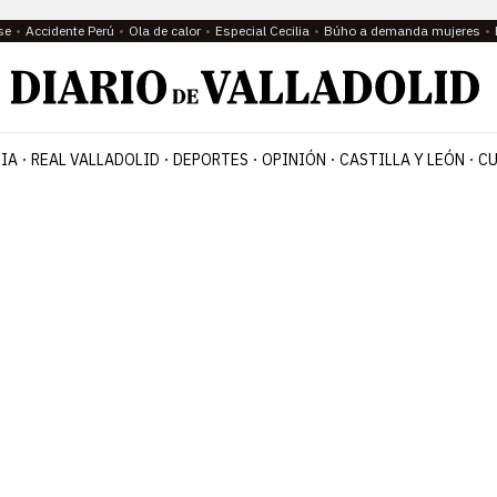
se
Accidente Perú
Ola de calor
Especial Cecilia
Búho a demanda mujeres
IA
REAL VALLADOLID
DEPORTES
OPINIÓN
CASTILLA Y LEÓN
CU