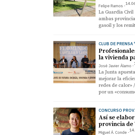
14.0
Felipe Ramos
La Guardia Civil
ambas provincia
gasoil y los remi
CLUB DE PRENSA 
Profesionale
la vivienda p
José Javier Álamo
La Junta apuesta
mejorar la efici
redes de calor» 
por un «consum
CONCURSO PROVI
Así se elabor
provincia de 
14
Miguel Á. Conde