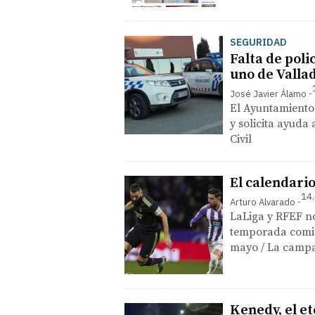
SEGURIDAD
Falta de poli
uno de Vallad
José Javier Álamo
El Ayuntamiento 
y solicita ayuda 
Civil
El calendari
14.
Arturo Alvarado
LaLiga y RFEF no
temporada comien
mayo / La camp
Kenedy, el e