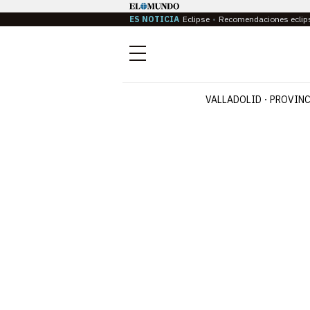
ES NOTICIA
Eclipse
Recomendaciones eclip
Menú
VALLADOLID
PROVINC