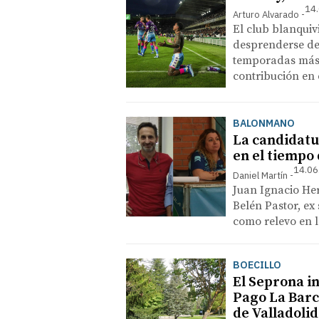
14.
Arturo Alvarado
El club blanquiv
desprenderse de 
temporadas más 
contribución en 
BALONMANO
La candidatu
en el tiempo
14.06
Daniel Martín
Juan Ignacio He
Belén Pastor, ex
como relevo en l
BOECILLO
El Seprona i
Pago La Barc
de Valladoli