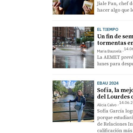
Jiale Pan, chef 
hacer algo que l
EL TIEMPO
Un fin de se
tormentas en
14.0
Maria Bausela
La AEMET prevé q
lunes para desp
EBAU 2024
Sofía, la mej
del Lourdes 
14.06.2
Alicia Calvo
Sofía García log
porque estudiará
de Relaciones In
calificación más