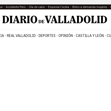
se
Accidente Perú
Ola de calor
Especial Cecilia
Búho a demanda mujeres
IA
REAL VALLADOLID
DEPORTES
OPINIÓN
CASTILLA Y LEÓN
CU