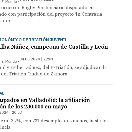
 | El Mundo
 Torneo de Rugby Penitenciario disputado en
do con participación del proyecto ‘In Contraria
lvador
ONÓMICO DE TRIATLÓN JUVENIL
 Alba Núñez, campeona de Castilla y León
04.06.2024 | 22:01
 | El Mundo
l y Esther Gómez, del E-Triatlón, se adjudican la
 del Triatlón Ciudad de Zamora
AL
pados en Valladolid: la afiliación
tón de los 230.000 en mayo
2024 | 20:53
de un 3,2%, con 731 desempleados menos, hasta los
vincia