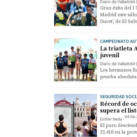
Diario de Valladolid
Gran éxito del I
Madrid este sába
Ducet’, de El Sa
CAMPEONATO AUT
La triatleta
juvenil
Diario de Valladolid
Los hermanos Raú
prueba absoluta
SEGURIDAD SOCI
Récord de ocu
supera el lis
04.06.
Esther Neila
El paro descien
22.410 en la pro