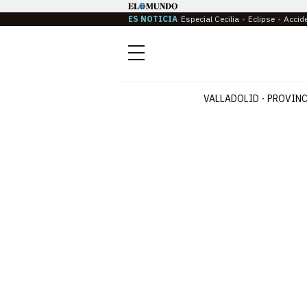
ES NOTICIA
Especial Cecilia
Eclipse
Accid
Menú
VALLADOLID
PROVINC