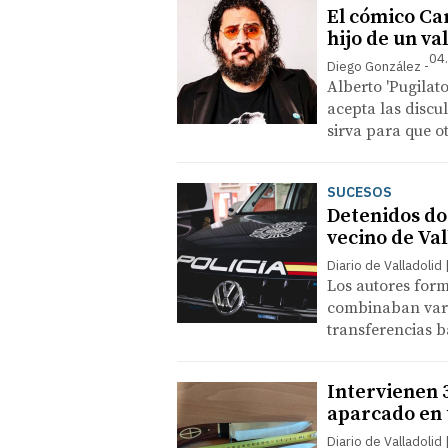
El cómico Ca
hijo de un va
04
Diego González
Alberto 'Pugilat
acepta las discu
sirva para que 
SUCESOS
Detenidos do
vecino de Val
Diario de Valladolid
Los autores form
combinaban vari
transferencias b
Intervienen 
aparcado en 
Diario de Valladolid