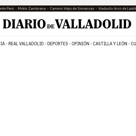
ente Perú
Motín Zambrana
Camino Viejo de Simancas
Viaducto Arco de Ladri
IA
REAL VALLADOLID
DEPORTES
OPINIÓN
CASTILLA Y LEÓN
CU