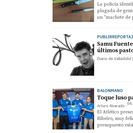
La policía identi
plagada de gente
un "machete de g
PUBLIRREPORTA
Samu Fuentes
últimos past
Diario de Valladolid
BALONMANO
Toque luso p
04.
Arturo Alvarado
El Atlético prese
Ribeiro, muy fel
presupuesto esta