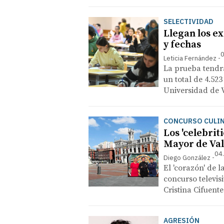
SELECTIVIDAD
Llegan los e
y fechas
0
Leticia Fernández
La prueba tendrá 
un total de 4.523
Universidad de 
CONCURSO CULI
Los 'celebrit
Mayor de Val
04
Diego González
El 'corazón' de 
concurso televis
Cristina Cifuent
AGRESIÓN