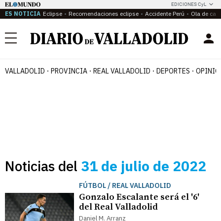
EDICIONES CyL
ES NOTICIA
Eclipse
Recomendaciones eclipse
Accidente Perú
Ola de calo
Menú
VALLADOLID
PROVINCIA
REAL VALLADOLID
DEPORTES
OPINIÓ
Noticias del
31 de julio de 2022
FÚTBOL / REAL VALLADOLID
Gonzalo Escalante será el '6'
del Real Valladolid
Daniel M. Arranz