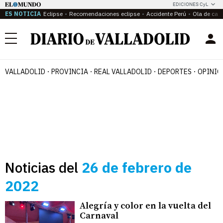
EDICIONES CyL
ES NOTICIA
Eclipse
Recomendaciones eclipse
Accidente Perú
Ola de calo
Menú
VALLADOLID
PROVINCIA
REAL VALLADOLID
DEPORTES
OPINIÓ
Noticias del
26 de febrero de
2022
Alegría y color en la vuelta del
Carnaval