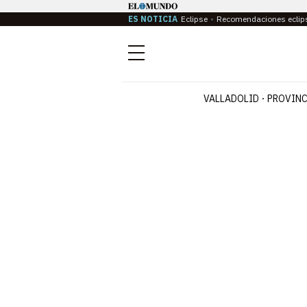
ES NOTICIA
Eclipse
Recomendaciones eclip
Menú
VALLADOLID
PROVINC