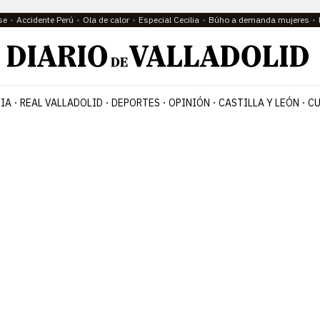
se
Accidente Perú
Ola de calor
Especial Cecilia
Búho a demanda mujeres
IA
REAL VALLADOLID
DEPORTES
OPINIÓN
CASTILLA Y LEÓN
CU