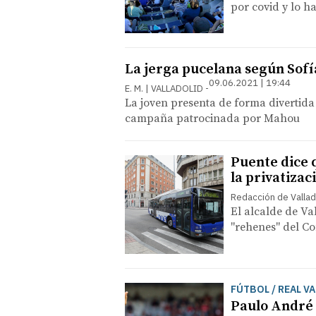
por covid y lo h
La jerga pucelana según Sofí
09.06.2021 | 19:44
E. M. | VALLADOLID
La joven presenta de forma divertida 
campaña patrocinada por Mahou
Puente dice 
la privatizac
Redacción de Vallad
El alcalde de Va
"rehenes" del C
FÚTBOL / REAL V
Paulo André 