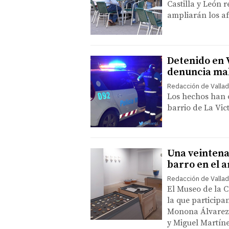
Castilla y León r
ampliarán los af
Detenido en V
denuncia mal
Redacción de Vallad
Los hechos han 
barrio de La Vic
Una veintena 
barro en el 
Redacción de Vallad
El Museo de la C
la que participa
Monona Álvarez 
y Miguel Martín