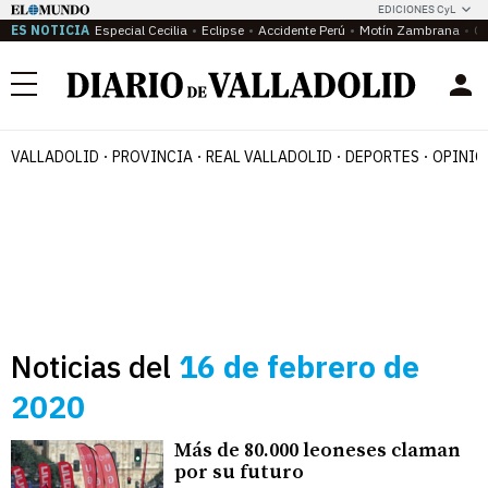
EDICIONES CyL
ES NOTICIA
Especial Cecilia
Eclipse
Accidente Perú
Motín Zambrana
Ca
Menú
VALLADOLID
PROVINCIA
REAL VALLADOLID
DEPORTES
OPINIÓ
Noticias del
16 de febrero de
2020
Más de 80.000 leoneses claman
por su futuro