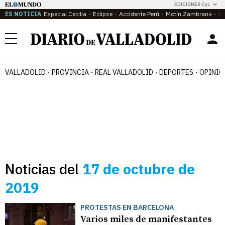
EDICIONES CyL
ES NOTICIA
Especial Cecilia
Eclipse
Accidente Perú
Motín Zambrana
Ca
Menú
VALLADOLID
PROVINCIA
REAL VALLADOLID
DEPORTES
OPINIÓ
Noticias del
17 de octubre de
2019
PROTESTAS EN BARCELONA
Varios miles de manifestantes