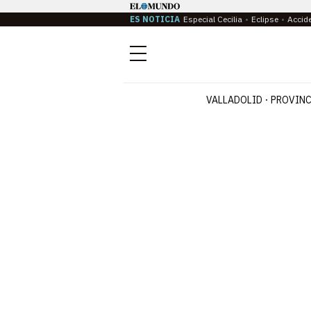
ES NOTICIA
Especial Cecilia
Eclipse
Accid
Menú
VALLADOLID
PROVINC