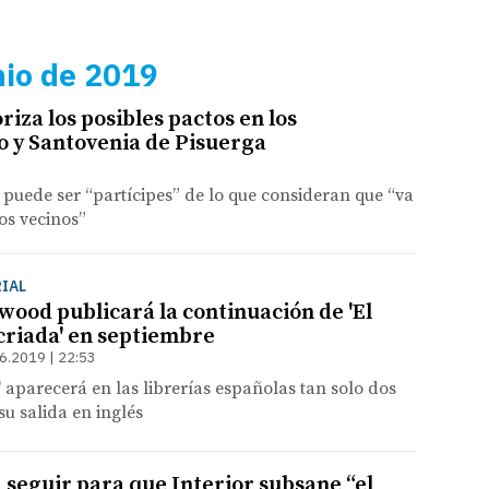
nio de 2019
riza los posibles pactos en los
 y Santovenia de Pisuerga
e puede ser “partícipes” de lo que consideran que “va
os vecinos”
IAL
ood publicará la continuación de 'El
 criada' en septiembre
6.2019 | 22:53
' aparecerá en las librerías españolas tan solo dos
su salida en inglés
a seguir para que Interior subsane “el