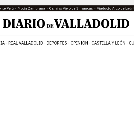
ente Perú
Motín Zambrana
Camino Viejo de Simancas
Viaducto Arco de Ladri
IA
REAL VALLADOLID
DEPORTES
OPINIÓN
CASTILLA Y LEÓN
CU