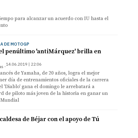
 tiempo para alcanzar un acuerdo con IU hasta el
ento
ÑA DE MOTOGP
el penúltimo 'antiMárquez' brilla en
14.06.2019 | 22:06
as
francés de Yamaha, de 20 años, logra el mejor
mer día de entrenamientos oficiales de la carrera
l 'Diablo' gana el domingo le arrebatará a
d de piloto más joven de la historia en ganar un
 Mundial
caldesa de Béjar con el apoyo de Tú