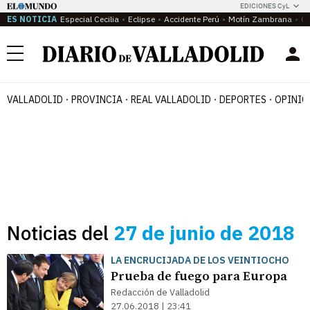
EDICIONES CyL
ES NOTICIA
Especial Cecilia
Eclipse
Accidente Perú
Motín Zambrana
Ca
Menú
VALLADOLID
PROVINCIA
REAL VALLADOLID
DEPORTES
OPINIÓ
Noticias del
27 de junio de 2018
LA ENCRUCIJADA DE LOS VEINTIOCHO
Prueba de fuego para Europa
Redacción de Valladolid
27.06.2018 | 23:41