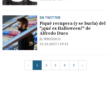
EN TWITTER
Piqué recupera (y se burla) del
"¿qué es Halloween?" de
Alfredo Duro
EL PERIÓDICO
31.10.2017 | 19:13
‹
1
2
3
4
5
›