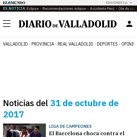
EDICIONES CyL
ES NOTICIA
Eclipse
Recomendaciones eclipse
Accidente Perú
Ola de calo
Menú
VALLADOLID
PROVINCIA
REAL VALLADOLID
DEPORTES
OPINIÓ
Noticias del
31 de octubre de
2017
LIGA DE CAMPEONES
El Barcelona choca contra el