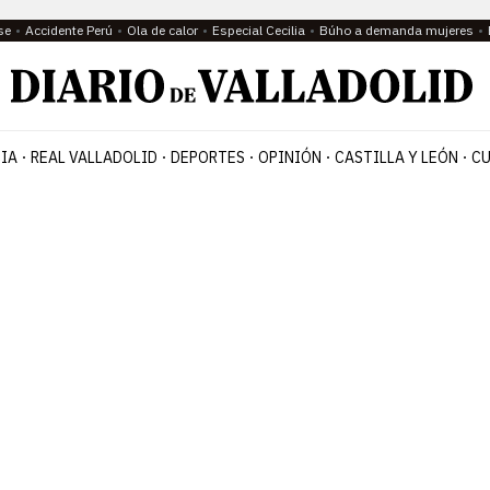
se
Accidente Perú
Ola de calor
Especial Cecilia
Búho a demanda mujeres
IA
REAL VALLADOLID
DEPORTES
OPINIÓN
CASTILLA Y LEÓN
CU