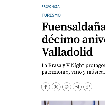
PROVINCIA
TURISMO
Fuensaldaña 
décimo aniv
Valladolid
La Brasa y V Night protag
patrimonio, vino y música
Facebook
Twitter
Whatsapp
Telegram
Copiar
enlace