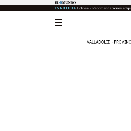
ES NOTICIA
Eclipse
Recomendaciones eclip
Menú
VALLADOLID
PROVINC