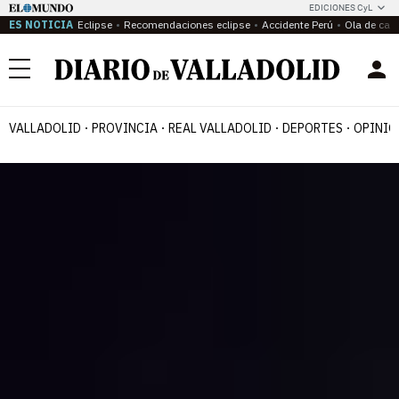
EDICIONES CyL
ES NOTICIA
Eclipse
Recomendaciones eclipse
Accidente Perú
Ola de calo
Menú
VALLADOLID
PROVINCIA
REAL VALLADOLID
DEPORTES
OPINIÓ