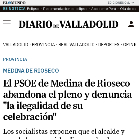
EDICIONES CyL
ES NOTICIA
Eclipse
Recomendaciones eclipse
Accidente Perú
Ola de calo
Menú
VALLADOLID
PROVINCIA
REAL VALLADOLID
DEPORTES
OPINIÓ
PROVINCIA
MEDINA DE RIOSECO
El PSOE de Medina de Rioseco
abandona el pleno y denuncia
"la ilegalidad de su
celebración"
Los socialistas exponen que el alcalde y