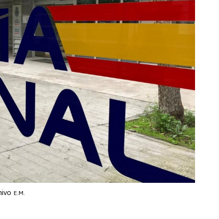
hivo
E.M.