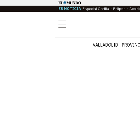
ES NOTICIA
Especial Cecilia
Eclipse
Accid
Menú
VALLADOLID
PROVINC