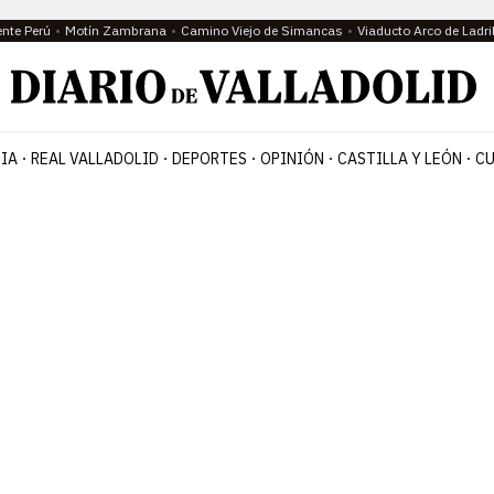
ente Perú
Motín Zambrana
Camino Viejo de Simancas
Viaducto Arco de Ladri
IA
REAL VALLADOLID
DEPORTES
OPINIÓN
CASTILLA Y LEÓN
CU