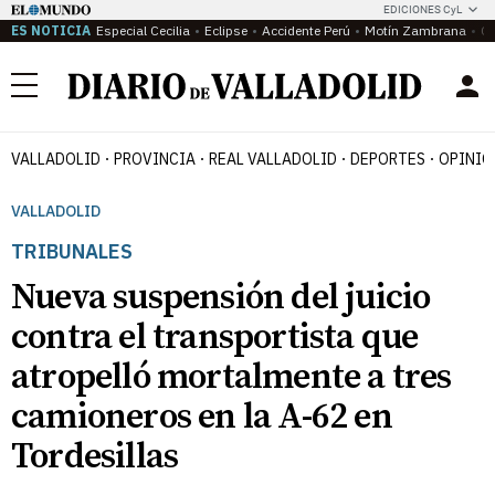
EDICIONES CyL
ES NOTICIA
Especial Cecilia
Eclipse
Accidente Perú
Motín Zambrana
Ca
Menú
VALLADOLID
PROVINCIA
REAL VALLADOLID
DEPORTES
OPINIÓ
VALLADOLID
TRIBUNALES
Nueva suspensión del juicio
contra el transportista que
atropelló mortalmente a tres
camioneros en la A-62 en
Tordesillas