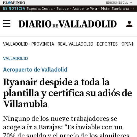
EDICIONES CyL
ES NOTICIA
Especial Cecilia
Eclipse
Accidente Perú
Motín Zambrana
Ca
Menú
VALLADOLID
PROVINCIA
REAL VALLADOLID
DEPORTES
OPINIÓ
VALLADOLID
Aeropuerto de Valladolid
Ryanair despide a toda la
plantilla y certifica su adiós de
Villanubla
Ninguno de los nueve trabajadores se
acoge a ir a Barajas: “Es inviable con un
70% de sueldo y el precio de los alquileres