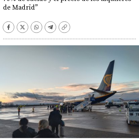
de Madrid”
Facebook
Twitter
Whatsapp
Telegram
Copiar
enlace