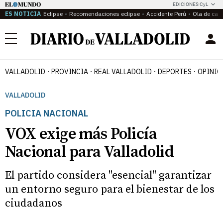
EDICIONES CyL
ES NOTICIA
Eclipse
Recomendaciones eclipse
Accidente Perú
Ola de calo
Menú
VALLADOLID
PROVINCIA
REAL VALLADOLID
DEPORTES
OPINIÓ
VALLADOLID
POLICIA NACIONAL
VOX exige más Policía
Nacional para Valladolid
El partido considera "esencial" garantizar
un entorno seguro para el bienestar de los
ciudadanos