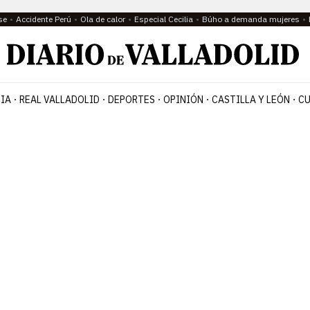
se
Accidente Perú
Ola de calor
Especial Cecilia
Búho a demanda mujeres
IA
REAL VALLADOLID
DEPORTES
OPINIÓN
CASTILLA Y LEÓN
CU