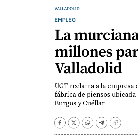
VALLADOLID
EMPLEO
La murciana 
millones pa
Valladolid
UGT reclama a la empresa co
fábrica de piensos ubicada e
Burgos y Cuéllar
Facebook
Twitter
Whatsapp
Telegram
Copiar
enlace