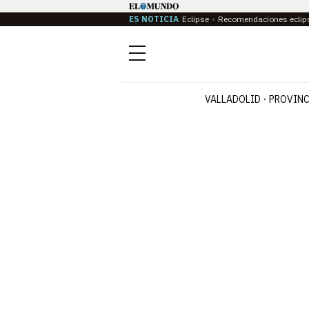
ES NOTICIA
Eclipse
Recomendaciones eclip
Menú
VALLADOLID
PROVINC