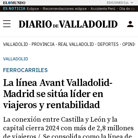
EDICIONES CyL
ES NOTICIA
Eclipse
Recomendaciones eclipse
Accidente Perú
Ola de calo
Menú
VALLADOLID
PROVINCIA
REAL VALLADOLID
DEPORTES
OPINIÓ
VALLADOLID
FERROCARRILES
La línea Avant Valladolid-
Madrid se sitúa líder en
viajeros y rentabilidad
La conexión entre Castilla y León y la
capital cierra 2024 con más de 2,8 millones
de viajeros / Se consolida como la línea de