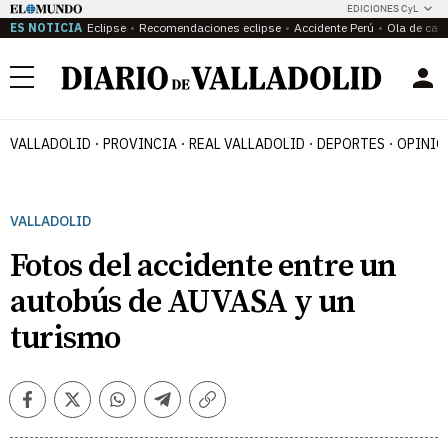
EDICIONES CyL
ES NOTICIA
Eclipse
Recomendaciones eclipse
Accidente Perú
Ola de calo
Menú
VALLADOLID
PROVINCIA
REAL VALLADOLID
DEPORTES
OPINIÓ
VALLADOLID
Fotos del accidente entre un
autobús de AUVASA y un
turismo
Facebook
Twitter
Whatsapp
Telegram
Copiar
enlace