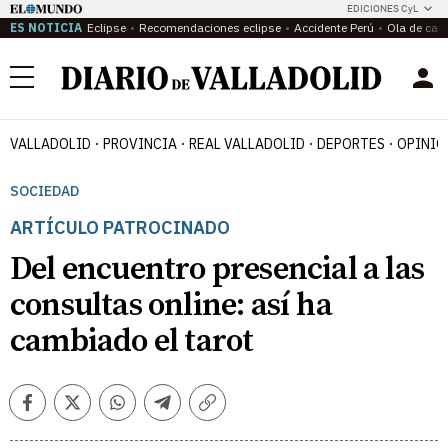
EDICIONES CyL
ES NOTICIA
Eclipse
Recomendaciones eclipse
Accidente Perú
Ola de calo
Menú
VALLADOLID
PROVINCIA
REAL VALLADOLID
DEPORTES
OPINIÓ
SOCIEDAD
ARTÍCULO PATROCINADO
Del encuentro presencial a las
consultas online: así ha
cambiado el tarot
Facebook
Twitter
Whatsapp
Telegram
Copiar
enlace