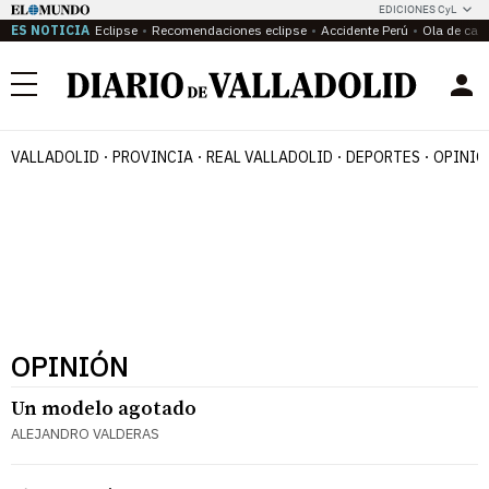
EDICIONES CyL
ES NOTICIA
Eclipse
Recomendaciones eclipse
Accidente Perú
Ola de calo
Menú
VALLADOLID
PROVINCIA
REAL VALLADOLID
DEPORTES
OPINIÓ
OPINIÓN
Un modelo agotado
ALEJANDRO VALDERAS