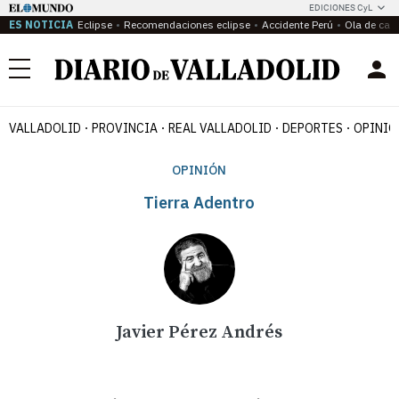
EDICIONES CyL
ES NOTICIA
Eclipse
Recomendaciones eclipse
Accidente Perú
Ola de calo
Menú
VALLADOLID
PROVINCIA
REAL VALLADOLID
DEPORTES
OPINIÓ
OPINIÓN
Tierra Adentro
Javier Pérez Andrés