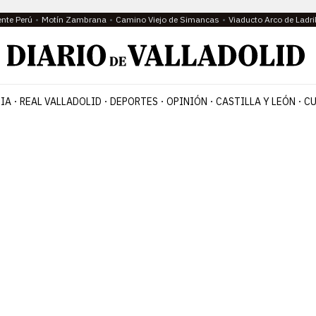
ente Perú
Motín Zambrana
Camino Viejo de Simancas
Viaducto Arco de Ladri
IA
REAL VALLADOLID
DEPORTES
OPINIÓN
CASTILLA Y LEÓN
CU