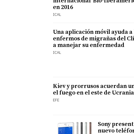
internacional ‘Bio-Iberaméri
en 2016
ICAL
Una aplicación móvil ayuda a 
enfermos de migrañas del Cl
a manejar su enfermedad
ICAL
Kiev y prorrusos acuerdan un
el fuego en el este de Ucrania
EFE
Sony present
nuevo teléfo