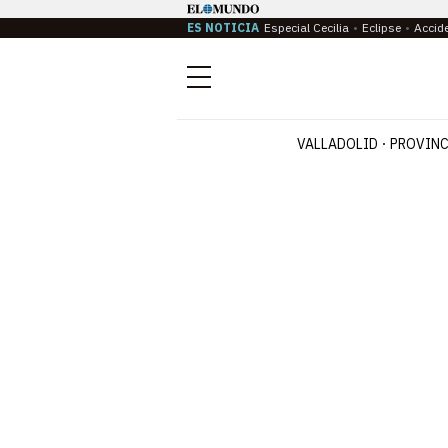
ES NOTICIA
Especial Cecilia
Eclipse
Accid
Menú
VALLADOLID
PROVINC