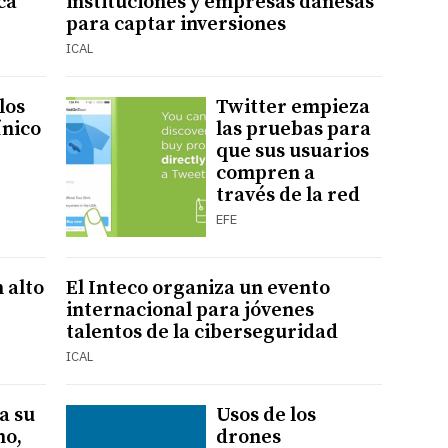
ca’
instituciones y empresas danesas
para captar inversiones
ICAL
los
Twitter empieza
ínico
las pruebas para
que sus usuarios
compren a
través de la red
EFE
 alto
El Inteco organiza un evento
internacional para jóvenes
talentos de la ciberseguridad
ICAL
a su
Usos de los
no,
drones