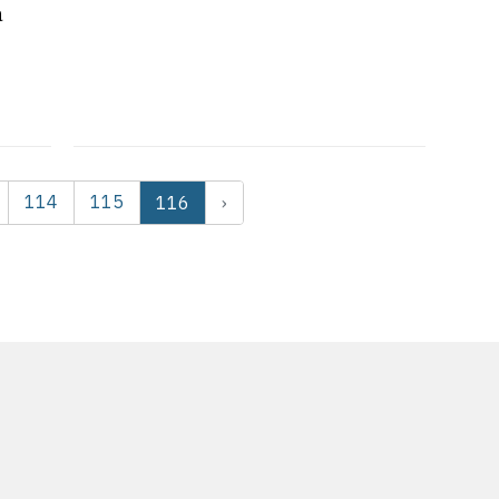
a
114
115
116
›