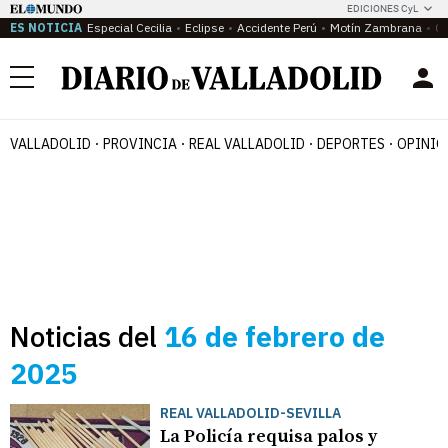
EDICIONES CyL
ES NOTICIA
Especial Cecilia
Eclipse
Accidente Perú
Motín Zambrana
Ca
Menú
VALLADOLID
PROVINCIA
REAL VALLADOLID
DEPORTES
OPINIÓ
Noticias del
16 de febrero de
2025
REAL VALLADOLID-SEVILLA
La Policía requisa palos y