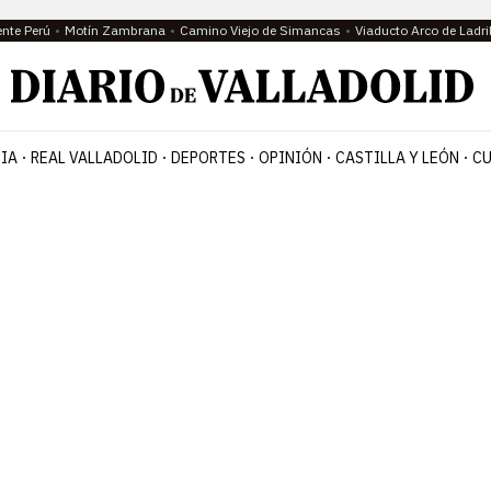
ente Perú
Motín Zambrana
Camino Viejo de Simancas
Viaducto Arco de Ladri
IA
REAL VALLADOLID
DEPORTES
OPINIÓN
CASTILLA Y LEÓN
CU