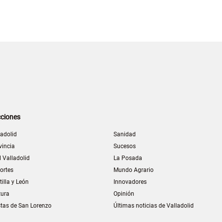
ciones
ladolid
Sanidad
vincia
Sucesos
l Valladolid
La Posada
ortes
Mundo Agrario
tilla y León
Innovadores
tura
Opinión
stas de San Lorenzo
Últimas noticias de Valladolid