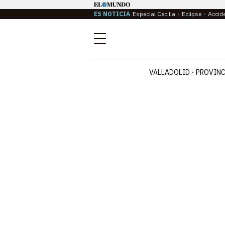
ES NOTICIA
Especial Cecilia
Eclipse
Accid
Menú
VALLADOLID
PROVINC