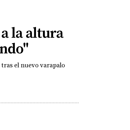
a la altura
endo"
 tras el nuevo varapalo