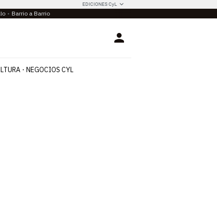
EDICIONES CyL
llo
Barrio a Barrio
Login
LTURA
NEGOCIOS CYL