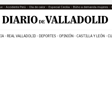
se
Accidente Perú
Ola de calor
Especial Cecilia
Búho a demanda mujeres
IA
REAL VALLADOLID
DEPORTES
OPINIÓN
CASTILLA Y LEÓN
CU