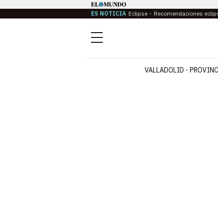
ES NOTICIA
Eclipse
Recomendaciones eclip
Menú
VALLADOLID
PROVINC