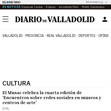
EDICIONES CyL
ES NOTICIA
Especial Cecilia
Eclipse
Accidente Perú
Motín Zambrana
Ca
Menú
VALLADOLID
PROVINCIA
REAL VALLADOLID
DEPORTES
OPINIÓ
CULTURA
El Musac celebra la cuarta edición de
‘Encuentros sobre redes sociales en museos y
centros de arte’
ICAL