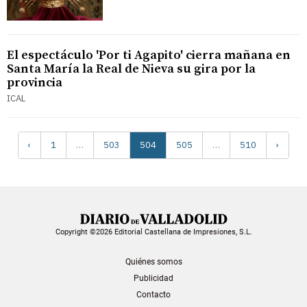
El espectáculo 'Por ti Agapito' cierra mañana en
Santa María la Real de Nieva su gira por la
provincia
ICAL
‹
1
…
503
504
505
…
510
›
Copyright ©2026 Editorial Castellana de Impresiones, S.L.
Quiénes somos
Publicidad
Contacto