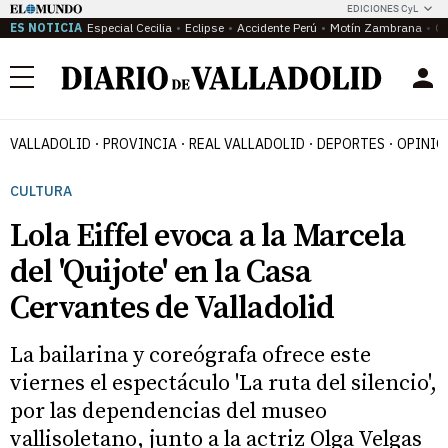
EDICIONES CyL
ES NOTICIA
Especial Cecilia
Eclipse
Accidente Perú
Motín Zambrana
Ca
Menú
VALLADOLID
PROVINCIA
REAL VALLADOLID
DEPORTES
OPINIÓ
CULTURA
Lola Eiffel evoca a la Marcela
del 'Quijote' en la Casa
Cervantes de Valladolid
La bailarina y coreógrafa ofrece este
viernes el espectáculo 'La ruta del silencio',
por las dependencias del museo
vallisoletano, junto a la actriz Olga Velgas