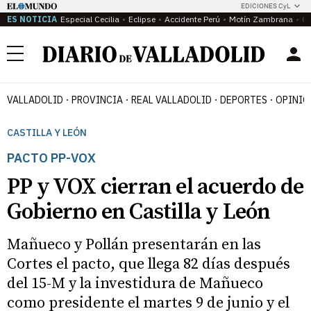
EDICIONES CyL
ES NOTICIA
Especial Cecilia
Eclipse
Accidente Perú
Motín Zambrana
Ca
Menú
VALLADOLID
PROVINCIA
REAL VALLADOLID
DEPORTES
OPINIÓ
CASTILLA Y LEÓN
PACTO PP-VOX
PP y VOX cierran el acuerdo de
Gobierno en Castilla y León
Mañueco y Pollán presentarán en las
Cortes el pacto, que llega 82 días después
del 15-M y la investidura de Mañueco
como presidente el martes 9 de junio y el