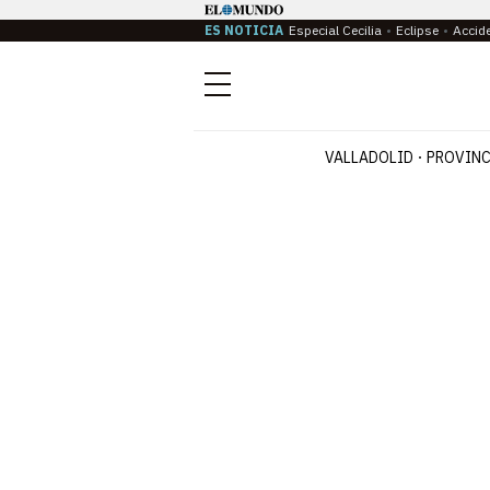
ES NOTICIA
Especial Cecilia
Eclipse
Accid
Menú
VALLADOLID
PROVINC