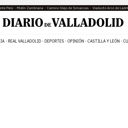
ente Perú
Motín Zambrana
Camino Viejo de Simancas
Viaducto Arco de Ladri
IA
REAL VALLADOLID
DEPORTES
OPINIÓN
CASTILLA Y LEÓN
CU