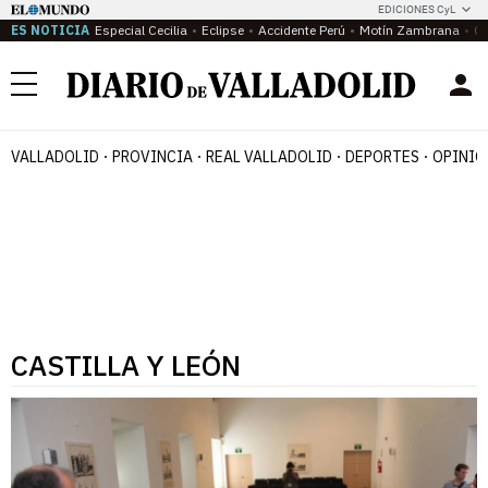
EDICIONES CyL
ES NOTICIA
Especial Cecilia
Eclipse
Accidente Perú
Motín Zambrana
Ca
Menú
VALLADOLID
PROVINCIA
REAL VALLADOLID
DEPORTES
OPINIÓ
CASTILLA Y LEÓN