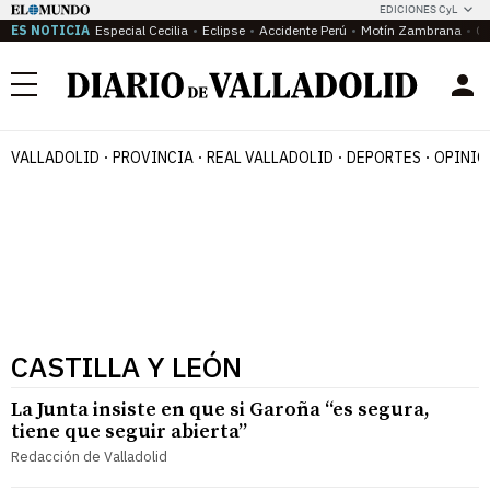
EDICIONES CyL
ES NOTICIA
Especial Cecilia
Eclipse
Accidente Perú
Motín Zambrana
Ca
Menú
VALLADOLID
PROVINCIA
REAL VALLADOLID
DEPORTES
OPINIÓ
CASTILLA Y LEÓN
La Junta insiste en que si Garoña “es segura,
tiene que seguir abierta”
Redacción de Valladolid